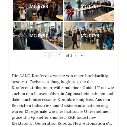
IMG 0783
IMG 0761
IMG 0757
IMG 0758
«
‹
of
2
›
»
Die AALE-Konferenz wurde von einer hochkarätig
besetzte Fachausstellung begleitet, die die
Konferenzteilnehmer während einer Guided Tour wie
auch in den Pausen näher in Augenschein nahmen und
dabei auch interessante Kontakte knüpften. Aus den
Bereichen Industrie- und Gebäudeautomatisierung
waren 12 regionale wie internationale Unternehmen
präsent: a+p kieffer omnitec, B&R Industrie-
Elektronik , Generation Robots, New Automation eV.,