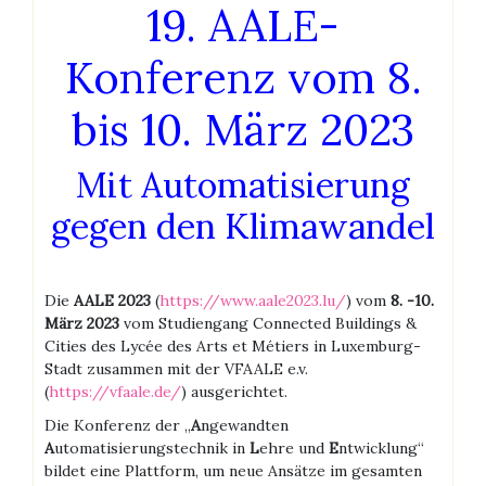
19. AALE-
Konferenz vom 8.
bis 10. März 2023
Mit Automatisierung
gegen den Klimawandel
Die
AALE 2023
(
https://www.aale2023.lu/
) vom
8. -10.
März 2023
vom Studiengang Connected Buildings &
Cities des Lycée des Arts et Métiers in Luxemburg-
Stadt zusammen mit der VFAALE e.v.
(
https://vfaale.de/
) ausgerichtet.
Die Konferenz der „
A
ngewandten
A
utomatisierungstechnik in
L
ehre und
E
ntwicklung“
bildet eine Plattform, um neue Ansätze im gesamten